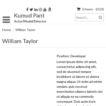
Skip
to
0 items -
£
0.00
content
Kumud Pant
Actor/Model/Director
Home
/
William Taylor
William Taylor
Position:
Developer
Lorem ipsum dolor sit amet,
consectetur adipiscing elit,
sed do eiusmod tempor
incididunt ut labore et dolore
magna aliqua. Ut enim ad minim
veniam, quis nostrud
exercitation ullamco laboris nisi
ut aliquip ex ea commodo
consequat. Duis aute irure