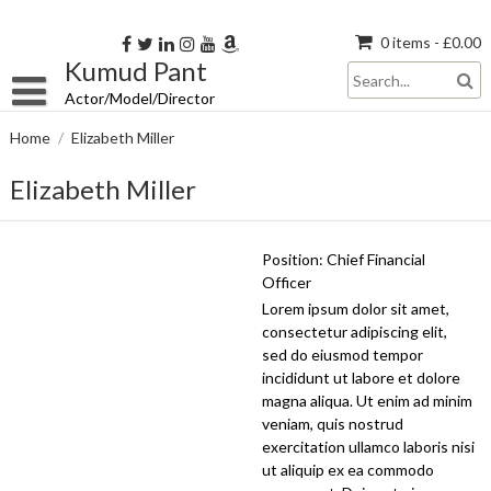
Skip
to
0 items -
£
0.00
content
Kumud Pant
Actor/Model/Director
Home
/
Elizabeth Miller
Elizabeth Miller
Position:
Chief Financial
Officer
Lorem ipsum dolor sit amet,
consectetur adipiscing elit,
sed do eiusmod tempor
incididunt ut labore et dolore
magna aliqua. Ut enim ad minim
veniam, quis nostrud
exercitation ullamco laboris nisi
ut aliquip ex ea commodo