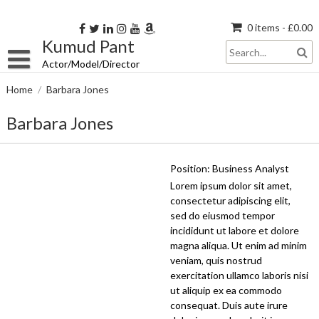
Skip
to
0 items -
£
0.00
content
Kumud Pant
Actor/Model/Director
Home
/
Barbara Jones
Barbara Jones
Position:
Business Analyst
Lorem ipsum dolor sit amet,
consectetur adipiscing elit,
sed do eiusmod tempor
incididunt ut labore et dolore
magna aliqua. Ut enim ad minim
veniam, quis nostrud
exercitation ullamco laboris nisi
ut aliquip ex ea commodo
consequat. Duis aute irure